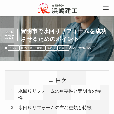
豊明市で水回りリフォームを成功
2026
5/27
させるためのポイント
2026年5月27日
コラム
住宅設備
水回り
排水溝
水漏れ
目次
水回りリフォームの重要性と豊明市の特
性
水回りリフォームの主な種類と特徴