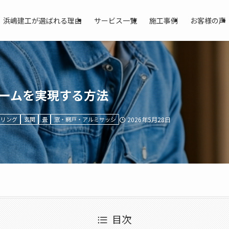
浜嶋建工が選ばれる理由
サービス一覧
施工事例
お客様の声
ームを実現する方法
ーリング
玄関
畳
窓・網戸・アルミサッシ
2026年5月28日
目次