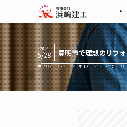
2026
豊明市で理想のリフォ
5/28
クロス
コラム
ドア
水回り
トイレ
ふすま
フロ