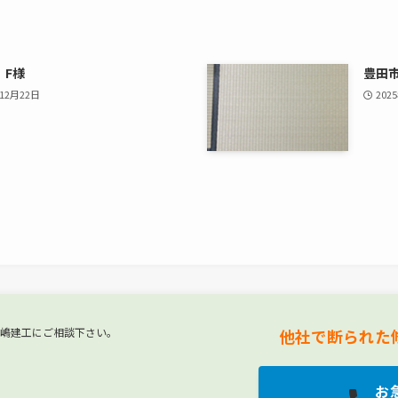
 F様
豊田
年12月22日
202
嶋建工にご相談下さい。
他社で断られた
お