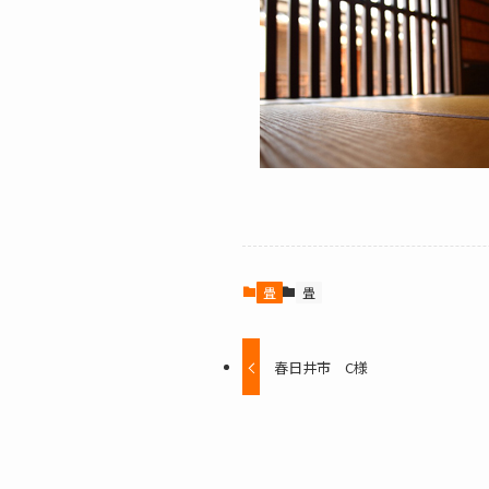
畳
畳
春日井市 C様