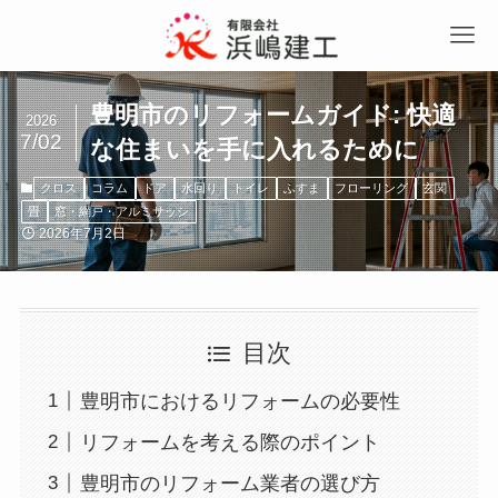
豊明市のリフォームガイド: 快適
2026
7/02
な住まいを手に入れるために
クロス
コラム
ドア
水回り
トイレ
ふすま
フローリング
玄関
畳
窓・網戸・アルミサッシ
2026年7月2日
目次
豊明市におけるリフォームの必要性
リフォームを考える際のポイント
豊明市のリフォーム業者の選び方