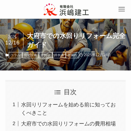
大府市での水回りリフォーム完全
2025
12/16
ガイド
2025年12月16日
コラム
住宅設備
水回り
排水溝
水漏れ
目次
水回りリフォームを始める前に知ってお
くべきこと
大府市での水回りリフォームの費用相場